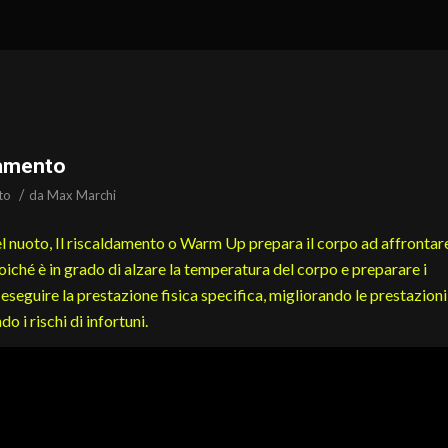
namento
/
to
da
Max Marchi
el nuoto, Il riscaldamento o Warm Up prepara il corpo ad affrontar
oiché è in grado di alzare la temperatura del corpo e preparare i
d eseguire la prestazione fisica specifica, migliorando le prestazioni
o i rischi di infortuni.